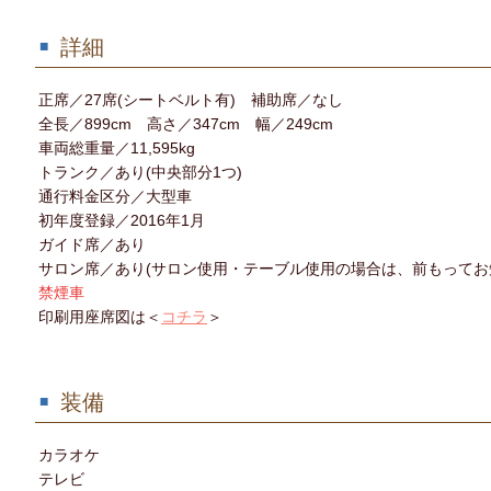
詳細
正席／27席(シートベルト有) 補助席／なし
全長／899cm 高さ／347cm 幅／249cm
車両総重量／11,595kg
トランク／あり(中央部分1つ)
通行料金区分／大型車
初年度登録／2016年1月
ガイド席／あり
サロン席／あり(サロン使用・テーブル使用の場合は、前もってお
禁煙車
印刷用座席図は＜
コチラ
＞
装備
カラオケ
テレビ