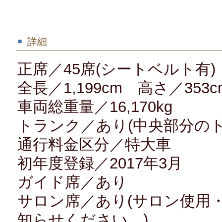
詳細
正席／45席(シートベルト有)
全長／1,199cm 高さ／353c
車両総重量／16,170kg
トランク／あり(中央部分の
通行料金区分／特大車
初年度登録／2017年3月
ガイド席／あり
サロン席／あり(サロン使用
知らせください。)